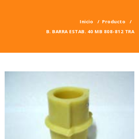
Inicio
/
Producto
/
B. BARRA ESTAB. 40 MB 808-812 TRA