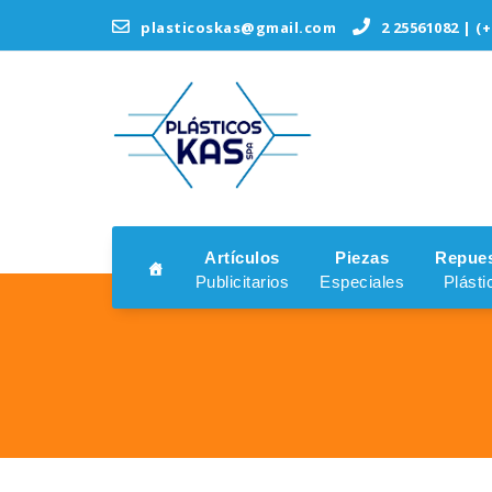
Saltar
plasticoskas@gmail.com
2 25561082 | (+
al
contenido
Artículos
Piezas
Repue
Publicitarios
Especiales
Plásti