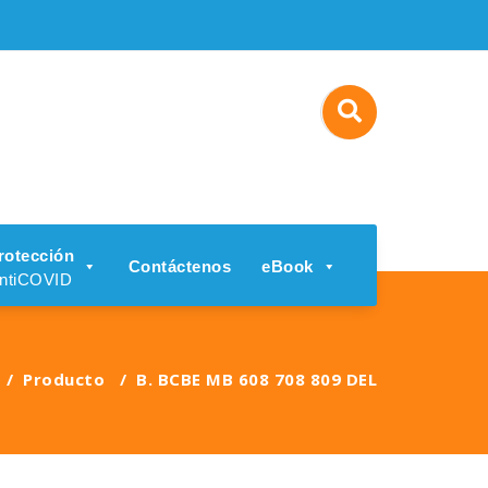
rotección
Contáctenos
eBook
ntiCOVID
/
Producto
/
B. BCBE MB 608 708 809 DEL