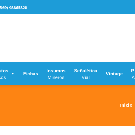
569) 98865828
stos
Insumos
Señalética
P
Fichas
Vintage
cos
Mineros
Vial
A
Inicio