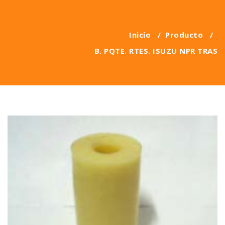
Inicio
/
Producto
/
B. PQTE. RTES. ISUZU NPR TRAS