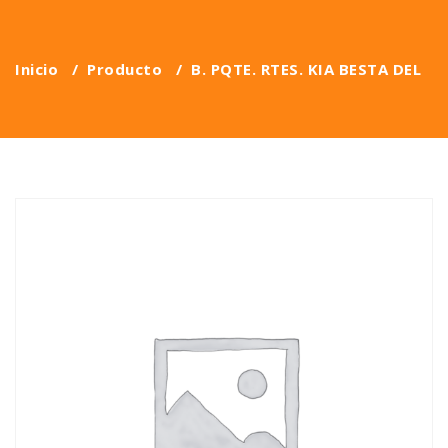
Inicio
/
Producto
/
B. PQTE. RTES. KIA BESTA DEL