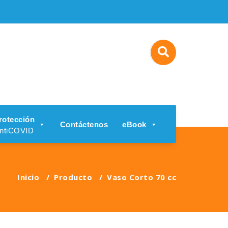
rotección
Contáctenos
eBook
ntiCOVID
Inicio
/
Producto
/
Vaso Corto 70 cc