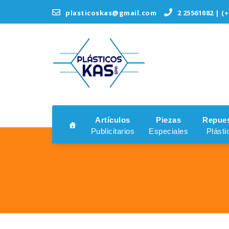
Saltar
plasticoskas@gmail.com
2 25561082 | (+
al
contenido
Artículos
Piezas
Repue
Publicitarios
Especiales
Plásti