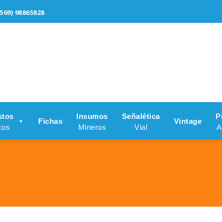
569) 98865828
stos
Insumos
Señalética
P
Fichas
Vintage
cos
Mineros
Vial
A