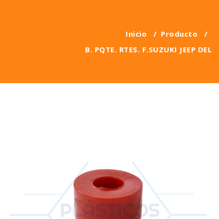
Inicio
/
Producto
/
B. PQTE. RTES. F.SUZUKI JEEP DEL