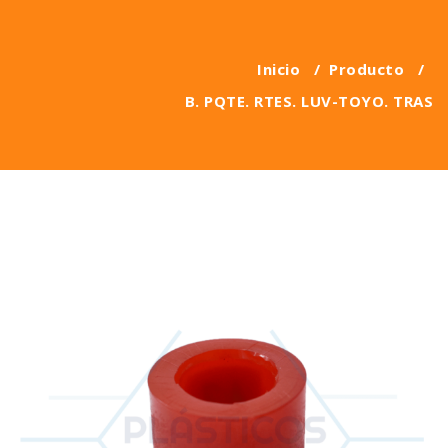
Inicio
/
Producto
/
B. PQTE. RTES. LUV-TOYO. TRAS