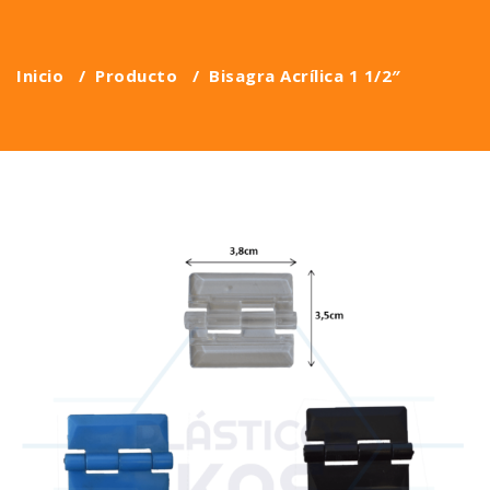
Inicio
/
Producto
/
Bisagra Acrílica 1 1/2″