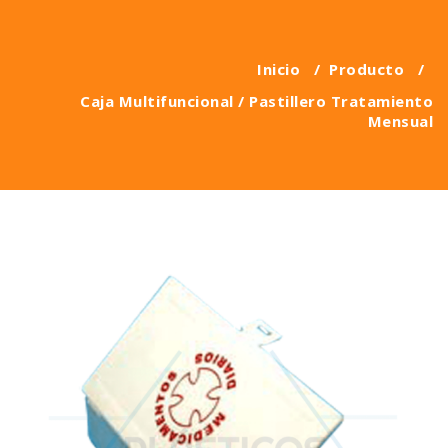
Inicio
/
Producto
/
Caja Multifuncional / Pastillero Tratamiento
Mensual