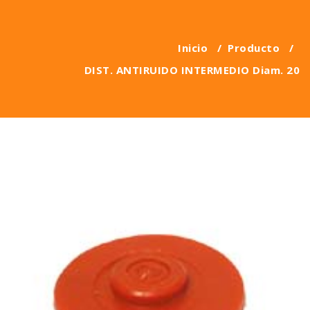
Inicio
/
Producto
/
DIST. ANTIRUIDO INTERMEDIO Diam. 20