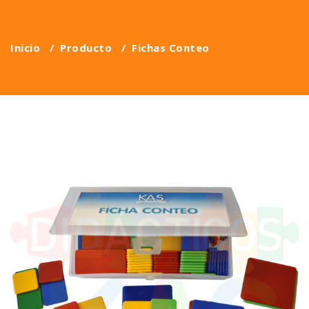
Inicio
/
Producto
/
Fichas Conteo