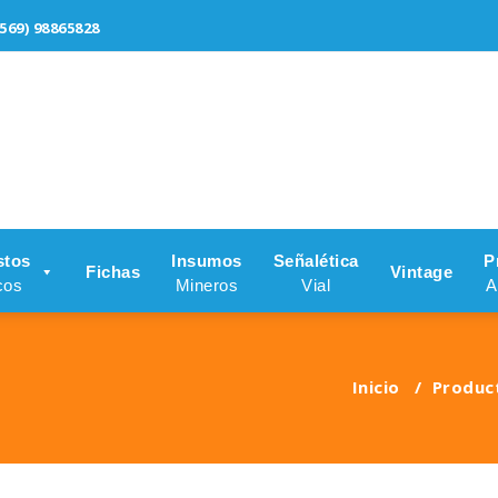
569) 98865828
stos
Insumos
Señalética
P
Fichas
Vintage
cos
Mineros
Vial
A
Inicio
/
Produc