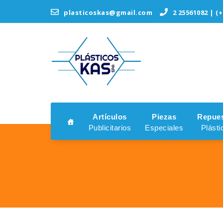
Saltar
plasticoskas@gmail.com
2 25561082 | (+
al
contenido
Artículos
Piezas
Repue
Publicitarios
Especiales
Plásti