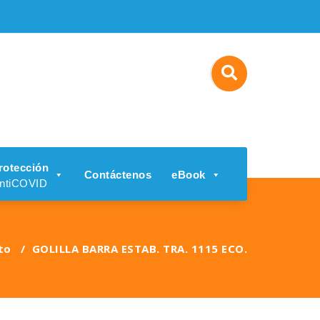
rotección
Contáctenos
eBook
ntiCOVID
to
/
GOLILLA BARRA ESTAB. TRA. 1115 ECO.