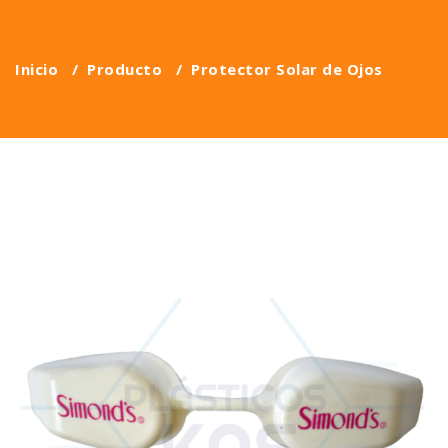
Inicio
/
Producto
/
Protector Solar de Ojos