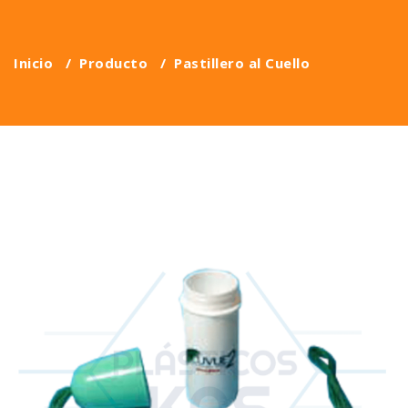
Inicio
/
Producto
/
Pastillero al Cuello